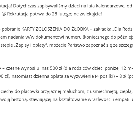
utacją! Dotychczas zapisywaliśmy dzieci na lata kalendarzowe; od
h 🙂 Rekrutacja potrwa do 28 lutego; ne zwlekajcie!
 pobranie KARTY ZGŁOSZENIA DO ŻŁOBKA – zakładka „Dla Rodzicó
celem nadania w/w dokumentowi numeru (koniecznego do późniejsze
stępie „Zapisy i opłaty”, możecie Państwo zapoznać się ze szc
– czesne wynosi u nas 500 zł (dla rodziców dzieci poniżej 12 m-
0 zł), natomiast dzienna opłata za wyżywienie (4 posiłki) – 8 zł 
iechy do placówki przyjaznej maluchom, z uśmiechniętą, ciepłą,
woją historią, stawiającej na kształtowanie wrażliwości i empatii